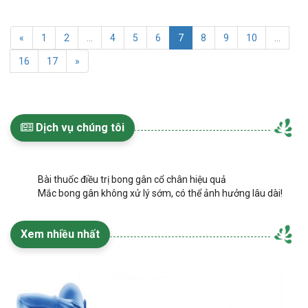
«
1
2
...
4
5
6
7
8
9
10
...
16
17
»
Dịch vụ chúng tôi
Bài thuốc điều trị bong gân cổ chân hiệu quả
Mắc bong gân không xử lý sớm, có thể ảnh hưởng lâu dài!
Xem nhiều nhất