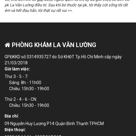
pk La Văn Lường điều trị. Sau khi bó thuốc tại pk, tôi thấy cột sống tôi rất
êm và hết đau hẳn, tôi thật sự rất vui >>.
PHÒNG KHÁM LA VĂN LƯỜNG
GPĐKKD số 0314935727 do Sở KHĐT Tp.Hồ Chí Minh cấp ngày
21/03/2018
Giờ làm việc:
Thứ 3 - 5 - 7:
Sáng: 8h - 11h00
Chiều: 15h30 - 19h00
Thứ 2 - 4 - 6 - CN:
Chiều: 15h30 - 19h00
Địa chỉ:
09 Nguyễn Huy Lượng P14 Quận Bình Thạnh TPHCM
Điện thoại: