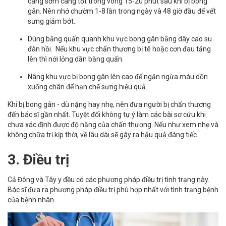
càng sớm càng tốt trong vòng 15-20 phút sau khi bị bong
gân. Nên nhớ chườm 1-8 lần trong ngày và 48 giờ đầu để vết
sưng giảm bớt.
Dùng băng quấn quanh khu vực bong gân bằng dây cao su
đàn hồi. Nếu khu vực chấn thương bị tê hoặc cơn đau tăng
lên thì nới lỏng dần băng quấn.
Nâng khu vực bị bong gân lên cao để ngăn ngừa máu dồn
xuống chân để hạn chế sưng hiệu quả.
Khi bị bong gân - dù nặng hay nhẹ, nên đưa người bị chấn thương
đến bác sĩ gần nhất. Tuyệt đối không tự ý làm các bài sơ cứu khi
chưa xác định được độ nặng của chấn thương. Nếu như xem nhẹ và
không chữa trị kịp thời, về lâu dài sẽ gây ra hậu quả đáng tiếc.
3. Điều trị
Cả Đông và Tây y đều có các phương pháp điều trị tình trạng này.
Bác sĩ đưa ra phương pháp điều trị phù hợp nhất với tình trạng bệnh
của bệnh nhân