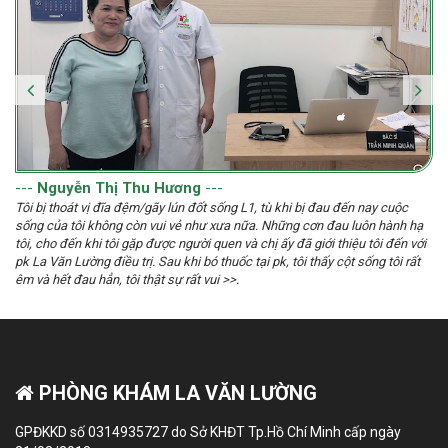
---
Nguyễn Thị Thu Hương
---
Tôi bị thoát vị đĩa đệm/gãy lún đốt sống L1, tù khi bị đau đến nay cuộc
sống của tôi không còn vui vẻ như xưa nữa. Những cơn đau luôn hành hạ
tôi, cho đến khi tôi gặp được người quen và chị ấy đã giới thiệu tôi đến với
pk La Văn Lường điều trị. Sau khi bó thuốc tại pk, tôi thấy cột sống tôi rất
êm và hết đau hẳn, tôi thật sự rất vui >>.
PHÒNG KHÁM LA VĂN LƯỜNG
GPĐKKD số 0314935727 do Sở KHĐT Tp.Hồ Chí Minh cấp ngày