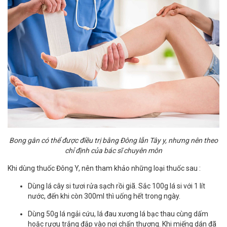
Bong gân có thể được điều trị bằng Đông lẫn Tây y, nhưng nên theo
chỉ định của bác sĩ chuyên môn
Khi dùng thuốc Đông Y, nên tham khảo những loại thuốc sau :
Dùng lá cây si tươi rửa sạch rồi giã. Sắc 100g lá si với 1 lít
nước, đến khi còn 300ml thì uống hết trong ngày.
Dùng 50g lá ngải cứu, lá đau xương lá bạc thau cùng dấm
hoặc rượu trắng đắp vào nơi chấn thương. Khi miếng dán đã