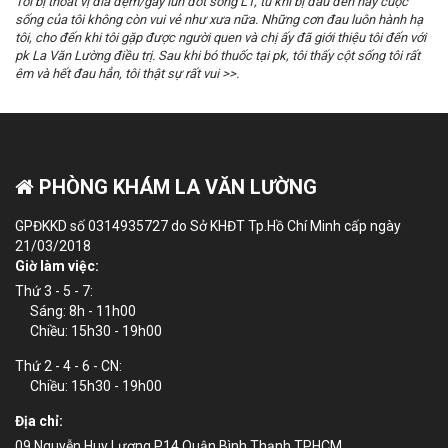
Tôi bị thoát vị đĩa đệm/gãy lún đốt sống L1, tù khi bị đau đến nay cuộc
sống của tôi không còn vui vẻ như xưa nữa. Những cơn đau luôn hành hạ
tôi, cho đến khi tôi gặp được người quen và chị ấy đã giới thiệu tôi đến với
pk La Văn Lường điều trị. Sau khi bó thuốc tại pk, tôi thấy cột sống tôi rất
êm và hết đau hẳn, tôi thật sự rất vui >>.
PHÒNG KHÁM LA VĂN LƯỜNG
GPĐKKD số 0314935727 do Sở KHĐT Tp.Hồ Chí Minh cấp ngày
21/03/2018
Giờ làm việc:
Thứ 3 - 5 - 7:
Sáng: 8h - 11h00
Chiều: 15h30 - 19h00
Thứ 2 - 4 - 6 - CN:
Chiều: 15h30 - 19h00
Địa chỉ:
09 Nguyễn Huy Lượng P14 Quận Bình Thạnh TPHCM