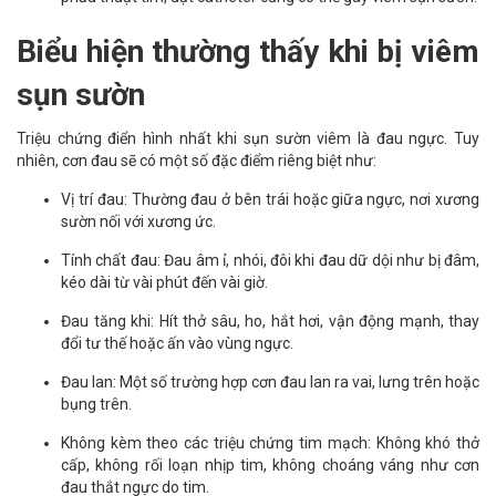
Biểu hiện thường thấy khi bị viêm
sụn sườn
Triệu chứng điển hình nhất khi sụn sườn viêm là đau ngực. Tuy
nhiên, cơn đau sẽ có một số đặc điểm riêng biệt như:
Vị trí đau: Thường đau ở bên trái hoặc giữa ngực, nơi xương
sườn nối với xương ức.
Tính chất đau: Đau âm ỉ, nhói, đôi khi đau dữ dội như bị đâm,
kéo dài từ vài phút đến vài giờ.
Đau tăng khi: Hít thở sâu, ho, hắt hơi, vận động mạnh, thay
đổi tư thế hoặc ấn vào vùng ngực.
Đau lan: Một số trường hợp cơn đau lan ra vai, lưng trên hoặc
bụng trên.
Không kèm theo các triệu chứng tim mạch: Không khó thở
cấp, không rối loạn nhịp tim, không choáng váng như cơn
đau thắt ngực do tim.