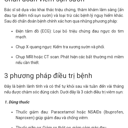
Bác sĩ sẽ dựa vào khai thác triệu chứng, thăm khám lâm sàng (ấn
đau tại điểm nối sụn sườn) và loại trừ các bệnh lý nguy hiểm khác.
Sau đó chẩn đoán bệnh chính xác hơn qua những phương pháp:
Điện tâm đồ (ECG): Loại bỏ triệu chứng đau ngực do tim
mạch.
Chụp X-quang ngực: Kiểm tra xương sườn và phổi.
Chụp MRI hoặc CT scan: Phát hiện các bất thường mô mềm
nếu cần thiết.
3 phương pháp điều trị bệnh
Đây là bệnh lành tính và có thể tự khỏi sau vài tuần đến vài tháng
nếu được chăm sóc đúng cách. Dưới đây là 3 cách điều trị viêm sụn:
1. Dùng thuốc
Thuốc giảm đau: Paracetamol hoặc NSAIDs (Ibuprofen,
Naproxen) giúp giảm đau và chống viêm.
Thuốc giãn cơ: Giảm co thắt cơ, giảm cảm giác đau.