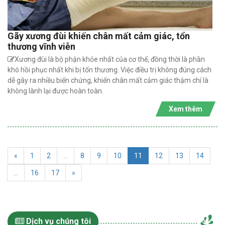
Gãy xương đùi khiến chân mất cảm giác, tổn
thương vĩnh viễn
Xương đùi là bộ phận khỏe nhất của cơ thể, đồng thời là phần
khó hồi phục nhất khi bị tổn thương. Việc điều trị không đúng cách
dễ gây ra nhiều biến chứng, khiến chân mất cảm giác thậm chí là
không lành lại được hoàn toàn.
Xem thêm
«
1
2
...
8
9
10
11
12
13
14
...
16
17
»
Dịch vụ chúng tôi