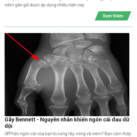
viêm gân gối được áp dụng nhiều hiện nay
Xem thêm
Gãy Bennett - Nguyên nhân khiến ngón cái đau dữ
dội
Phần ngón cái của bạn bị sưng tấy, nóng và viêm? Bạn cảm thấy