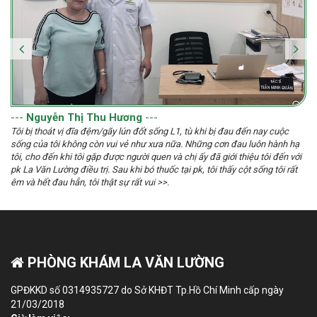
---
Nguyễn Thị Thu Hương
---
Tôi bị thoát vị đĩa đệm/gãy lún đốt sống L1, tù khi bị đau đến nay cuộc
sống của tôi không còn vui vẻ như xưa nữa. Những cơn đau luôn hành hạ
tôi, cho đến khi tôi gặp được người quen và chị ấy đã giới thiệu tôi đến với
pk La Văn Lường điều trị. Sau khi bó thuốc tại pk, tôi thấy cột sống tôi rất
êm và hết đau hẳn, tôi thật sự rất vui >>.
PHÒNG KHÁM LA VĂN LƯỜNG
GPĐKKD số 0314935727 do Sở KHĐT Tp.Hồ Chí Minh cấp ngày
21/03/2018