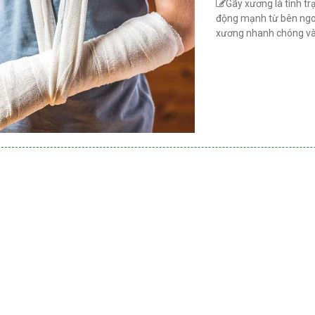
Gãy xương là tình t
nguyên nhân làm nặng thêm tình tr
động mạnh từ bên ngo
bệnh.
xương nhanh chóng và 
Thu Thủy
---
---
Lê Phương Duyên
---
i nạn giao thông, gãy đầu dưới xương
Thoát vị đĩa đệm đã hành tôi đau nh
 (P). Tôi đã đến phòng khám La Văn
năm qua. Đến với phòng khám La Vă
 tại đây tôi đã được bác sĩ Trần Minh
với đội ngũ lương y, bác sĩ kết hợp p
trị, sau 3 tuần điều trị tay tôi đã
pháp điều trị Đông – Tây y. Nhờ vậy 