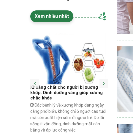
Xem nhiều nhất
động:
Khoáng chất cho người bị xương
Đau khớp
 và phòng
khớp: Dinh dưỡng vàng giúp xương
chứng và
chắc khỏe
Tuổi 30
u khi vận
Các bệnh lý về xương khớp đang ngày
cả về sức 
ông chỉ gặp ở
càng phổ biến, không chỉ ở người cao tuổi
không ít n
iện ở người
mà còn xuất hiện sớm ở người trẻ. Do lối
trạng đau
 người làm
sống ít vận động, dinh dưỡng mất cân
đến công v
ng chừng đơn
bằng và áp lực công việc.
cuộc sống