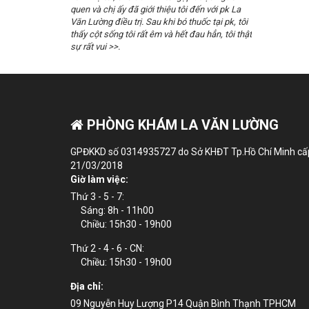
quen và chị ấy đã giới thiệu tôi đến với pk La
 trị cho tôi
lành, hiện
Văn Lường điều trị. Sau khi bó thuốc tại pk, tôi
Cám ơn b
thấy cột sống tôi rất êm và hết đau hẳn, tôi thật
sự rất vui >>.
PHÒNG KHÁM LA VĂN LƯỜNG
GPĐKKD số 0314935727 do Sở KHĐT Tp.Hồ Chí Minh cấ
21/03/2018
Giờ làm việc:
Thứ 3 - 5 - 7:
Sáng: 8h - 11h00
Chiều: 15h30 - 19h00
Thứ 2 - 4 - 6 - CN:
Chiều: 15h30 - 19h00
Địa chỉ:
09 Nguyễn Huy Lượng P14 Quận Bình Thạnh TPHCM