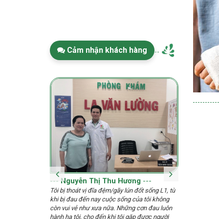
cảnh báo sớm
Cảm nhận khách hàng
---
Nguyễn Thị Thu Hương
---
---
Võ 
Tôi bị thoát vị đĩa đệm/gãy lún đốt sống L1, tù
n (T), đã bó
Tôi bị ta
khi bị đau đến nay cuộc sống của tôi không
ôi đã hoàn
quay tay
còn vui vẻ như xưa nữa. Những cơn đau luôn
ng trở lại
Lường; và
hành hạ tôi, cho đến khi tôi gặp được người
t sự gửi lời
Quân điều 