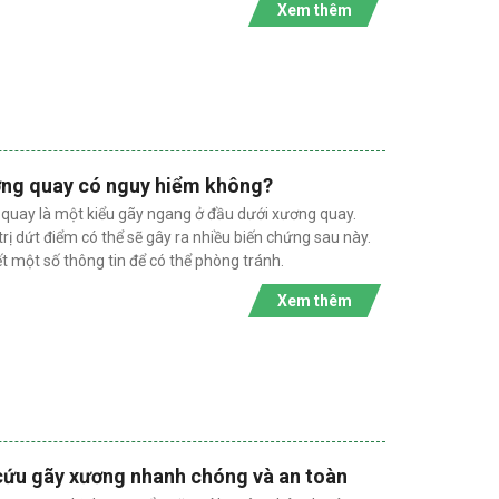
Xem thêm
ơng quay có nguy hiểm không?
quay là một kiểu gãy ngang ở đầu dưới xương quay.
ị dứt điểm có thể sẽ gây ra nhiều biến chứng sau này.
ết một số thông tin để có thể phòng tránh.
Xem thêm
ng
Trượt đốt sống: Nguyên nhân khiến
 khỏe
lưng đau dai dẳng
Trượt đốt sống là một bệnh lý cột sống
h lý
thường gặp, xảy ra khi một đốt sống trong
 trực
cột sống bị trượt ra khỏi vị trí bình thường
lượng
so với đốt sống kế cận. Tình trạng này có
ruyền
thể gây đau lưng, tê bì chân tay.
cứu gãy xương nhanh chóng và an toàn
ng