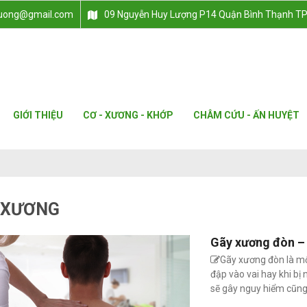
luong@gmail.com
09 Nguyễn Huy Lượng P14 Quận Bình Thạnh 
GIỚI THIỆU
CƠ - XƯƠNG - KHỚP
CHÂM CỨU - ẤN HUYỆT
 XƯƠNG
Gãy xương đòn – 
Gãy xương đòn là một
đập vào vai hay khi bị
sẽ gây nguy hiểm cũng