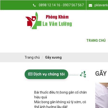
0898 12 14 16 - 0907 567 567
pklavan
TRANG CHỦ
Trang chủ
Gãy xương
GÃY
Dịch vụ chúng tôi
Bài thuốc điều trị bong gân cổ chân
hiệu quả
Mắc bong gân không xử lý sớm, có
thể ảnh hưởng lâu dài!