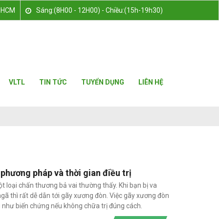
TPHCM
Sáng:(8H00 - 12H00) - Chiều:(15h-19h30)
VLTL
TIN TỨC
TUYỂN DỤNG
LIÊN HỆ
phương pháp và thời gian điều trị
 loại chấn thương bả vai thường thấy. Khi bạn bị va
 ngã thì rất dễ dẫn tới gãy xương đòn. Việc gãy xương đòn
 như biến chứng nếu không chữa trị đúng cách.