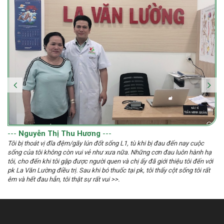
---
Nguyễn Thị Thu Hương
---
Tôi bị thoát vị đĩa đệm/gãy lún đốt sống L1, tù khi bị đau đến nay cuộc
sống của tôi không còn vui vẻ như xưa nữa. Những cơn đau luôn hành hạ
tôi, cho đến khi tôi gặp được người quen và chị ấy đã giới thiệu tôi đến với
pk La Văn Lường điều trị. Sau khi bó thuốc tại pk, tôi thấy cột sống tôi rất
êm và hết đau hẳn, tôi thật sự rất vui >>.