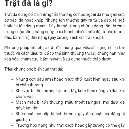
Trật đả là gì?
Trật đả dùng để chỉ những tổn thương cơ học ngoài da như gân cốt,
cơ bắp, da hoặc khớp. Những tổn thương gây ra từ va đập, té ngã
hoặc bị tác động mạnh. Đây là một trong những dạng tổn thương
trong cuộc sống hằng ngày, chia thành nhiều mức độ từ nhẹ (sưng
đau, bầm tím) đến nặng (gãy xương, rách cơ, trật khớp).
Phương pháp hồi phục trật đả thông qua việc sử dụng nhiều bài
thuốc và cách điều trị để cơ thể bình thường trở lại; chẳng hạn như
xoa bóp, châm cứu, bấm huyệt và sử dụng thuốc thảo dược.
Triệu chứng phổ biến của trật đả:
Những cơn đau âm ỉ hoặc nhức nhối xuất hiện ngay sau khi
bị chấn thương
Khu vực bị tổn thương bị sưng tấy, kèm theo nóng và đau khi
chạm vào
Mạch máu bị tổn thương, máu thoát ra ngoài mô dưới da
gây bầm tím
Khớp hoặc cơ bắp bị ảnh hưởng, gây đau hoặc cử động bị
giới hạn
Trường hợp nặng như trật khớp hoặc gãy xương có thể gây